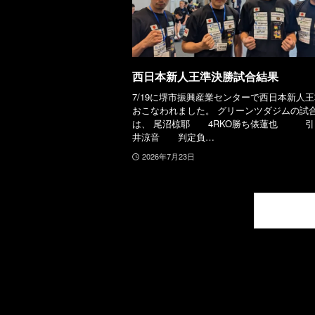
西日本新人王準決勝試合結果
7/19に堺市振興産業センターで西日本新人
おこなわれました。 グリーンツダジムの試
は、 尾沼椋耶 4RKO勝ち俵蓮也 引
井涼音 判定負…
2026年7月23日