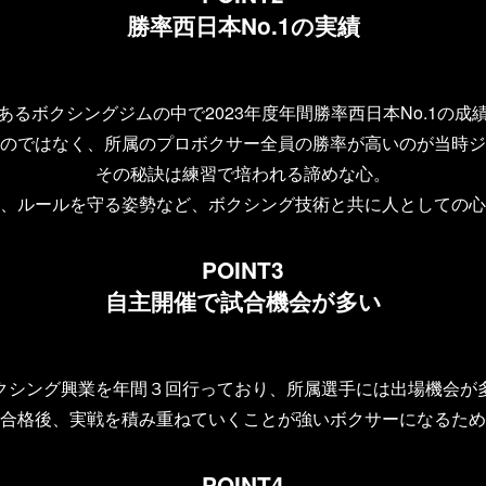
勝率西日本No.1の実績
あるボクシングジムの中で
2023年度年間勝率西日本No.1の成
のではなく、所属のプロボクサー全員の
勝率が高いのが当時ジ
その秘訣は練習で培われる諦めな心。
、ルールを守る姿勢など、
ボクシング技術と共に人としての心
POINT3
自主開催で試合機会が多い
クシング興業を年間３回行っており、
所属選手には出場機会が
合格後、実戦を積み重ねていくことが
強いボクサーになるため
POINT4