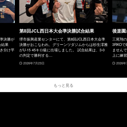
第8回JCL西日本大会準決勝試合結果
後楽園
王準決勝が
堺市振興産業センターにて、第8回JCL西日本大会準
三尾翔の
合結果
決勝がおこなわれ、グリーンツダジムからは杉生澪雅
3RKO
き分け平
がU-15 45キロ級に出場しました。 試合結果は、3-0
ませんで
の判定で勝利する…
上に練習
2026年7月23日
2026年
もっと見る