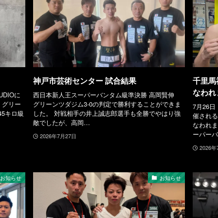
神戸市芸術センター 試合結果
千里馬
なわれ
UDIOに
西日本新人王スーパーバンタム級準決勝 高岡賢伸
、グリー
グリーンツダジム3-0の判定で勝利することができま
7月26
45キロ級
した。 対戦相手の井上誠志郎選手も全勝でやはり強
催される
敵でしたが、高岡…
なわれま
ーパーバ
2026年7月27日
2026年
お知らせ
お知らせ